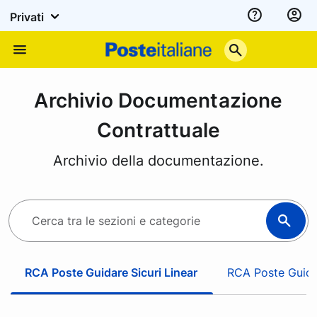
Privati
Assistenza
Poste
Menu
Italiane
Archivio Documentazione
Contrattuale
Archivio della documentazione.
C
e
r
c
RCA Poste Guidare Sicuri Linear
RCA Poste Guida
a
t
r